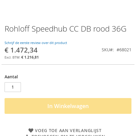
Rohloff Speedhub CC DB rood 36G
Ga
naar
het
Schrijf de eerste review over dit product
begin
€ 1.472,34
SKU
#68021
van
de
€ 1.216,81
afbeeldingen-
gallerij
Aantal
In Winkelwagen
VOEG TOE AAN VERLANGLIJST