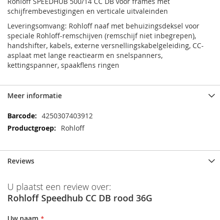
Rohloff SPEEDHUB 500/14 CC DB voor frames met
schijfrembevestigingen en verticale uitvaleinden
Leveringsomvang: Rohloff naaf met behuizingsdeksel voor
speciale Rohloff-remschijven (remschijf niet inbegrepen),
handshifter, kabels, externe versnellingskabelgeleiding, CC-
asplaat met lange reactiearm en snelspanners,
kettingspanner, spaakflens ringen
Meer informatie
Meer
4250307403912
informatie
Rohloff
Reviews
U plaatst een review over:
Rohloff Speedhub CC DB rood 36G
Uw naam