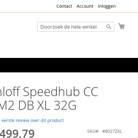
Contact
Account
Inloggen
Winke
Search
Search
loff Speedhub CC
M2 DB XL 32G
e eerste review over dit product
.499,79
SKU
#8027ZXL