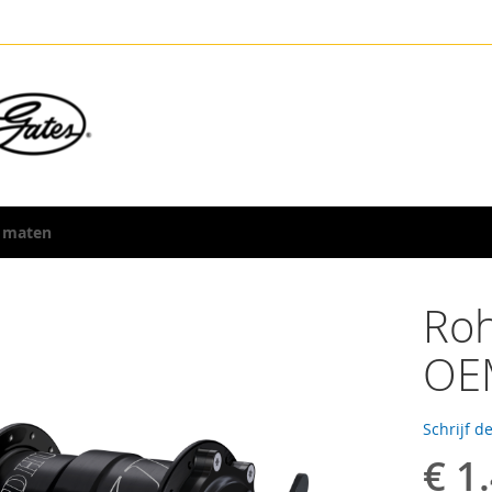
 maten
Roh
OE
Schrijf d
€ 1