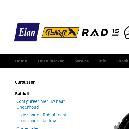
Ga
naar
de
inhoud
Home
Onze merken
Service
Info
Spaak
Ga
Cursussen
naar
het
Rohloff
einde
Configureer hier uw naaf
van
Onderhoud
de
olie voor de Rohloff naaf
afbeeldingen-
olie voor de ketting
gallerij
Onderdelen