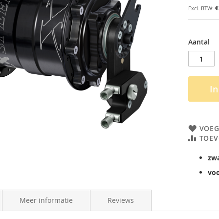
€
Aantal
I
VOEG
TOEV
zw
voo
Meer informatie
Reviews