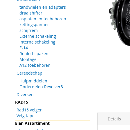
tandwielen en adapters
draaishifter
asplaten en toebehoren
kettingspanner
schijfrem
Externe schakeling
interne schakeling
E-14
Rohloff spaken
Montage
A12 toebehoren
Gereedschap
Hulpmiddelen
Onderdelen Revolver3
Ga
Diversen
naar
RAD15
het
begin
Rad15 velgen
van
Velg tape
Details
de
Elan Assortiment
afbeeldingen-