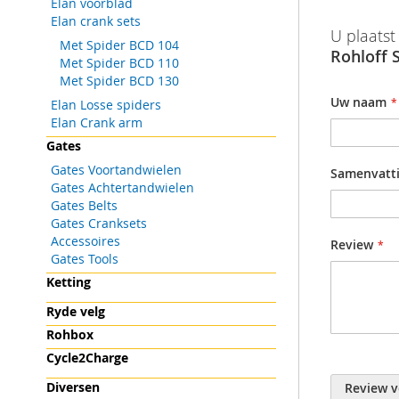
Elan voorblad
gallerij
Elan crank sets
Meer
Rohloff SP
Barcode
U plaatst
informatie
Met Spider BCD 104
Leveringsom
Rohloff
Productgr
Met Spider BCD 110
draaishifte
Met Spider BCD 130
Uw naam
Elan Losse spiders
Elan Crank arm
Gates
Gates Voortandwielen
Samenvatt
Gates Achtertandwielen
Gates Belts
Gates Cranksets
Accessoires
Review
Gates Tools
Ketting
Ryde velg
Rohbox
Cycle2Charge
Diversen
Review v