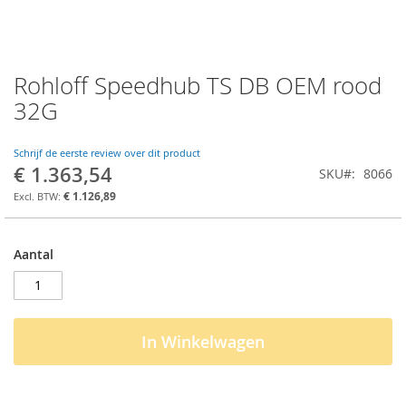
Rohloff Speedhub TS DB OEM rood
Ga
naar
32G
het
begin
van
Schrijf de eerste review over dit product
€ 1.363,54
de
SKU
8066
afbeeldingen-
€ 1.126,89
gallerij
Aantal
In Winkelwagen